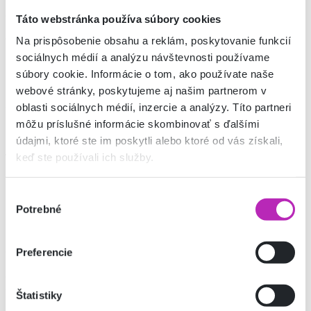
galantérie, stuhy, krajky, posteľné obliečky, obrusy, uteráky a
osušky, vankúše a veľa ďalšieho zaujímavého tovaru do Vašich
Táto webstránka používa súbory cookies
príbytkov. Kontaktovať nás môžete na telefónnom čísle +421918
995 049 alebo na čísle uvedenom nižšie.
Na prispôsobenie obsahu a reklám, poskytovanie funkcií
sociálnych médií a analýzu návštevnosti používame
Email
súbory cookie. Informácie o tom, ako používate naše
info@galanteriabavlnka.sk
webové stránky, poskytujeme aj našim partnerom v
oblasti sociálnych médií, inzercie a analýzy. Títo partneri
Webová stránka
môžu príslušné informácie skombinovať s ďalšími
https://www.galanteriabavlnka.sk/
údajmi, ktoré ste im poskytli alebo ktoré od vás získali,
keď ste používali ich služby.
Telefónne číslo
+421 905 712 718
Výber
Facebook
Potrebné
súhlasu
https://www.facebook.com/galanteriabavlnka
Preferencie
Otváracie hodiny
október – marec
od 9:00 do 18:00
Štatistiky