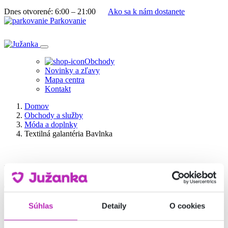
Dnes otvorené:
6:00 – 21:00
Ako sa k nám dostanete
Parkovanie
Obchody
Novinky a zľavy
Mapa centra
Kontakt
Domov
Obchody a služby
Móda a doplnky
Textilná galantéria Bavlnka
Móda a doplnky
Textilná galantéria Bavlnka
Súhlas
Detaily
O cookies
V našej predajni ponúkame vlny a priadze, látky dekoračné,
bavlnené, úplety, teplákoviny, záclony, širokú ponuku textilnej