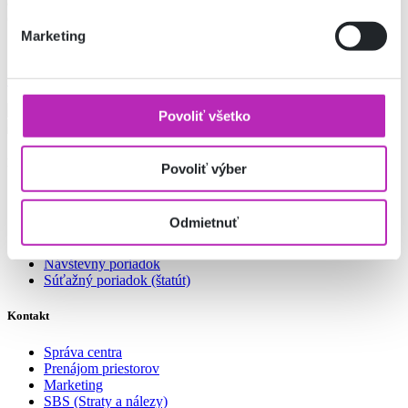
apríl – september
od 9:00 do 17:00
Marketing
Ukázať na mape
Povoliť všetko
Pre zákazníkov
Povoliť výber
Obchody a Služby
Mapa centra
Odmietnuť
Parkovanie
Ako sa k nám dostanete
Návštevný poriadok
Súťažný poriadok (štatút)
Kontakt
Správa centra
Prenájom priestorov
Marketing
SBS (Straty a nálezy)