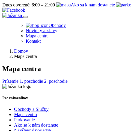
Dnes otvorené:
6:00 – 21:00
Ako sa k nám dostanete
Obchody
Novinky a zľavy
Mapa centra
Kontakt
Domov
Mapa centra
Mapa centra
Prízemie
1. poschodie
2. poschodie
Pre zákazníkov
Obchody a Služby
Mapa centra
Parkovanie
Ako sa k nám dostanete
Návštevný poriadok