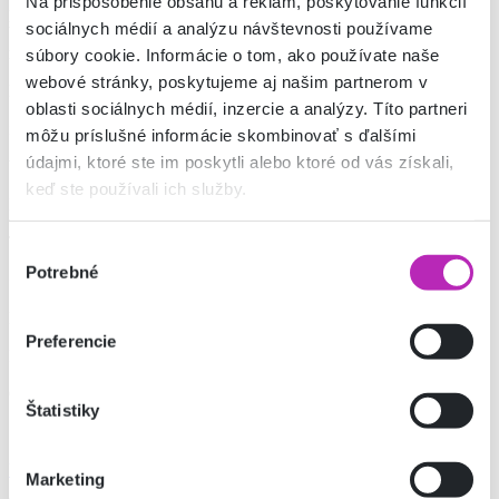
Na prispôsobenie obsahu a reklám, poskytovanie funkcií
poomsae a športový zápas, výučbe sebaobrany pre ženy, Taichi a
sociálnych médií a analýzu návštevnosti používame
bojovému umeniu so športovými mečmi Chanbara. Do klubu sa
môžu prihlásiť deti už od štyroch rokov.
súbory cookie. Informácie o tom, ako používate naše
webové stránky, poskytujeme aj našim partnerom v
Email
oblasti sociálnych médií, inzercie a analýzy. Títo partneri
ilyotaekwondo@gmail.com
môžu príslušné informácie skombinovať s ďalšími
údajmi, ktoré ste im poskytli alebo ktoré od vás získali,
Webová stránka
keď ste používali ich služby.
https://www.taekwondo-tn.sk
Telefónne číslo
Výber
Potrebné
súhlasu
+421 904 481001
Facebook
Preferencie
https://www.facebook.com/ilyo.taekwondo.trencin/
Otváracie hodiny
Štatistiky
Ukázať na mape
Marketing