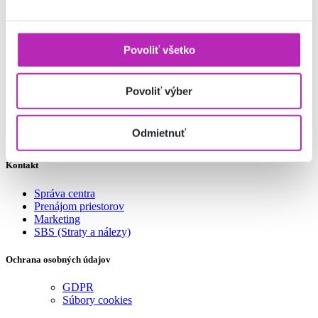
Pre zákazníkov
Povoliť všetko
Obchody a Služby
Mapa centra
Povoliť výber
Parkovanie
Ako sa k nám dostanete
Návštevný poriadok
Odmietnuť
Súťažný poriadok (štatút)
Kontakt
Správa centra
Prenájom priestorov
Marketing
SBS (Straty a nálezy)
Ochrana osobných údajov
GDPR
Súbory cookies