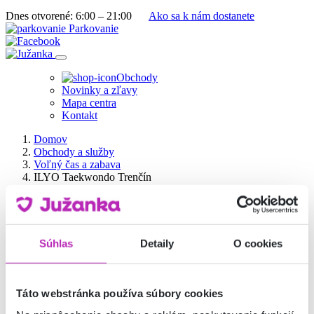
Dnes otvorené:
6:00 – 21:00
Ako sa k nám dostanete
Parkovanie
Obchody
Novinky a zľavy
Mapa centra
Kontakt
Domov
Obchody a služby
Voľný čas a zabava
ILYO Taekwondo Trenčín
Voľný čas a zabava
Súhlas
Detaily
O cookies
ILYO Taekwondo Trenčín
Klub bojového umenia a olympijského športu Taekwondo WT,
Táto webstránka používa súbory cookies
najrozšírenejšieho bojového umenia na svete. Okrem tradičnej
výučby bojového umenia sa venujeme aj jeho súťažným formám